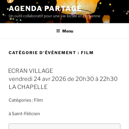
Aller
AGENDA PARTAGÉ
au
Un outil collaboratif pour une vie locale et citoyenne
contenu
principal
Menu
CATÉGORIE D'ÉVÈNEMENT :
FILM
ECRAN VILLAGE
vendredi 24 avr 2026 de 20h30 à 22h30
LA CHAPELLE
Catégories :
Film
à
Saint-Félicien