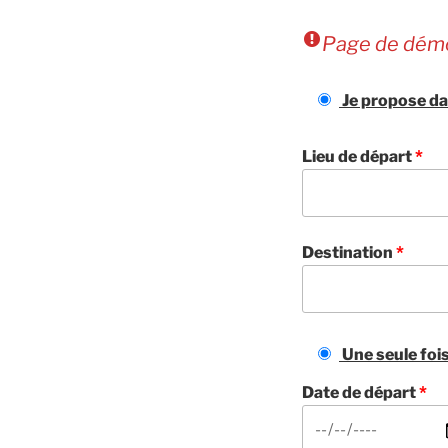
Page de dém
Je propose da
Lieu de départ
*
Destination
*
Une seule foi
Date de départ
*