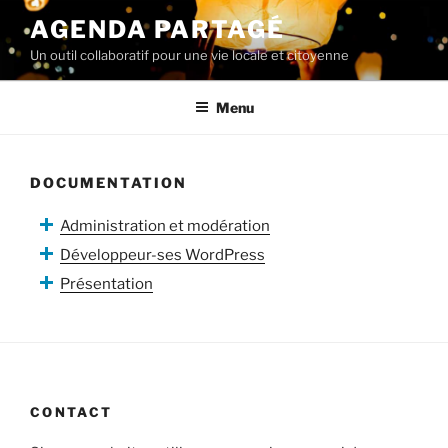
Aller
AGENDA PARTAGÉ
au
Un outil collaboratif pour une vie locale et citoyenne
contenu
principal
Menu
DOCUMENTATION
Administration et modération
Développeur-ses WordPress
Présentation
CONTACT