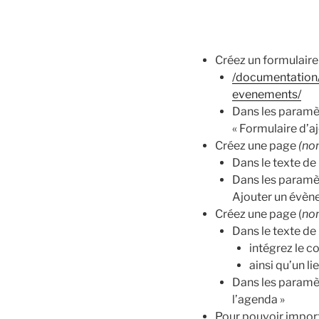
Créez un formulaire
/documentation/
evenements/
Dans les paramè
« Formulaire d’a
Créez une page
(nom
Dans le texte de 
Dans les paramèt
Ajouter un évèn
Créez une page (
no
Dans le texte de 
intégrez le c
ainsi qu’un l
Dans les paramè
l’agenda »
Pour pouvoir impor