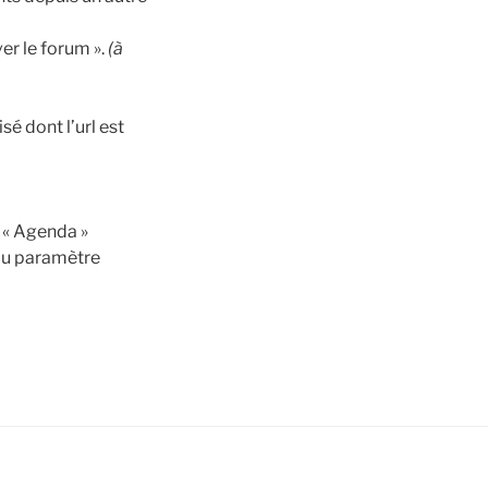
er le forum ».
(à
sé dont l’url est
]
e « Agenda »
 au paramètre