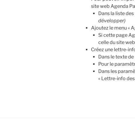
site web Agenda P
Dans la liste des
développer)
Ajoutez le menu « 
Si cette page Age
celle du site we
Créez une lettre-in
Dans le texte de 
Pour le paramètr
Dans les paramèt
« Lettre-info de