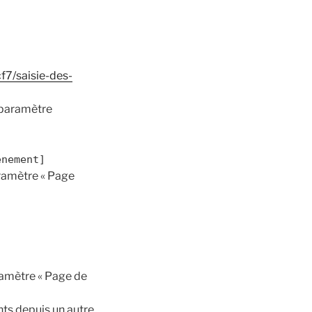
7/saisie-des-
 paramètre
enement]
aramètre « Page
ramètre « Page de
ts depuis un autre