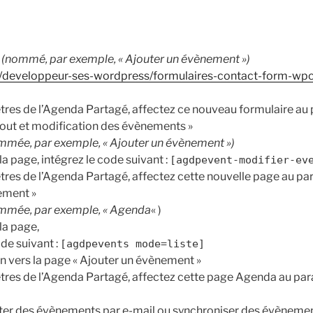
(nommé, par exemple, « Ajouter un évènement »)
developpeur-ses-wordpress/formulaires-contact-form-wpcf
tres de l’Agenda Partagé, affectez ce nouveau formulaire au
jout et modification des évènements »
mée, par exemple, « Ajouter un évènement »)
la page, intégrez le code suivant :
[
agdpevent-modifier-ev
res de l’Agenda Partagé, affectez cette nouvelle page au p
ement »
mmée, par exemple, « Agenda
« )
la page,
ode suivant :
[
agdpevents mode=liste]
ien vers la page « Ajouter un évènement »
tres de l’Agenda Partagé, affectez cette page Agenda au pa
ter des évènements par e-mail ou synchroniser des évènemen