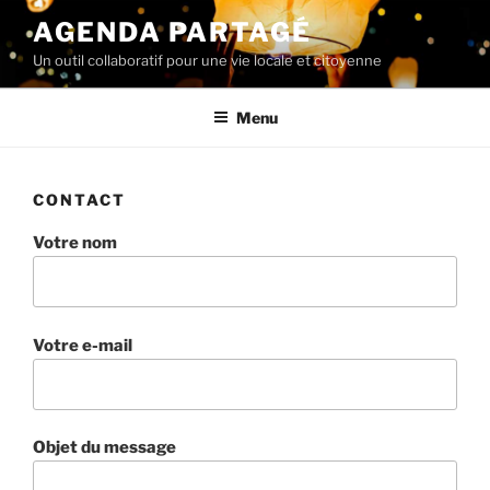
Aller
AGENDA PARTAGÉ
au
Un outil collaboratif pour une vie locale et citoyenne
contenu
principal
Menu
CONTACT
Votre nom
Votre e-mail
Objet du message