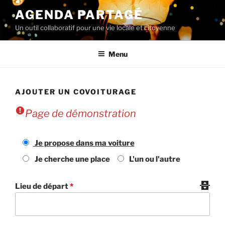
Aller
AGENDA PARTAGÉ
au
Un outil collaboratif pour une vie locale et citoyenne
contenu
principal
Menu
AJOUTER UN COVOITURAGE
Page de démonstration
Je propose dans ma voiture
Je cherche une place
L'un ou l'autre
Lieu de départ
*