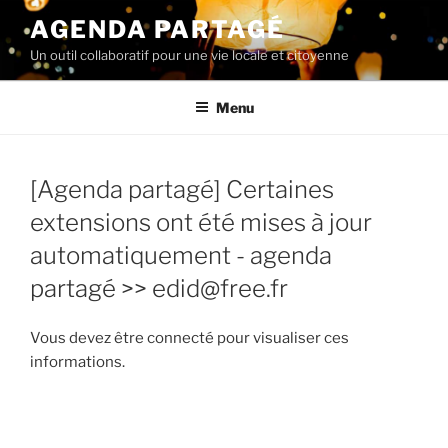
Aller
AGENDA PARTAGÉ
au
Un outil collaboratif pour une vie locale et citoyenne
contenu
principal
Menu
[Agenda partagé] Certaines
extensions ont été mises à jour
automatiquement - agenda
partagé
>> edid@free.fr
Vous devez être connecté pour visualiser ces
informations.