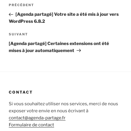
Navigation
Article
PRÉCÉDENT
de
précédent
[Agenda partagé] Votre site a été mis à jour vers
l’article
WordPress 6.8.2
Article
SUIVANT
suivant
[Agenda partagé] Certaines extensions ont été
mises à jour automatiquement
CONTACT
Si vous souhaitez utiliser nos services, merci de nous
exposer votre envie en nous écrivant à
contact@agenda-partage.fr
Formulaire de contact