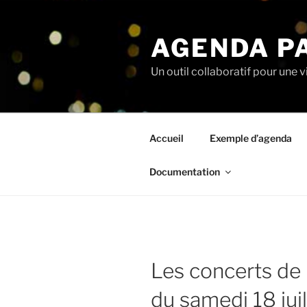
Aller
au
AGENDA P
contenu
principal
Un outil collaboratif pour une v
Accueil
Exemple d’agenda
Documentation
Les concerts de
du samedi 18 jui