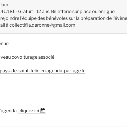
lace.
14€/18€ · Gratuit - 12 ans. Billetterie sur place ou en ligne.
 rejoindre l'équipe des bénévoles sur la préparation de l'év
ail à collectif.la.daronne@gmail.com
onne
ouveau covoiturage associé
pays-de-saint-felicien.agenda-partage.fr
l'agenda,
cliquez ici
.