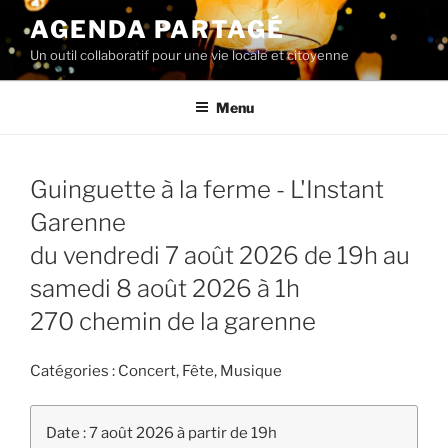
Aller
AGENDA PARTAGÉ
au
Un outil collaboratif pour une vie locale et citoyenne
contenu
principal
Menu
Guinguette à la ferme - L'Instant
Garenne
du vendredi 7 août 2026 de 19h au
samedi 8 août 2026 à 1h
270 chemin de la garenne
Catégories :
Concert, Fête, Musique
Date : 7 août 2026 à partir de 19h