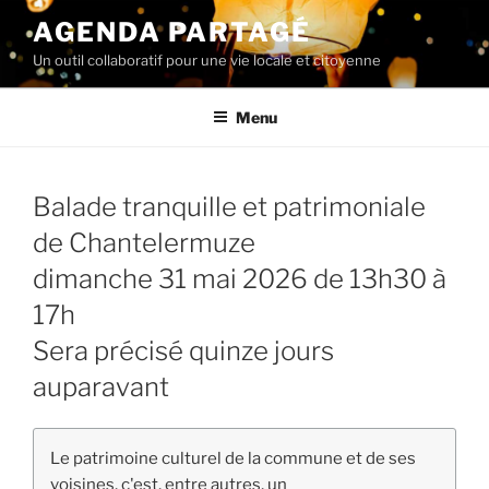
Aller
AGENDA PARTAGÉ
au
Un outil collaboratif pour une vie locale et citoyenne
contenu
principal
Menu
Balade tranquille et patrimoniale
de Chantelermuze
dimanche 31 mai 2026 de 13h30 à
17h
Sera précisé quinze jours
auparavant
Le patrimoine culturel de la commune et de ses
voisines, c'est, entre autres, un